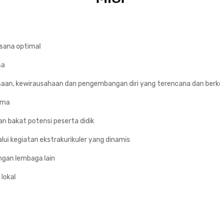
ksana optimal
sa
iasaan, kewirausahaan dan pengembangan diri yang terencana dan be
ama
n bakat potensi peserta didik
lui kegiatan ekstrakurikuler yang dinamis
ngan lembaga lain
lokal