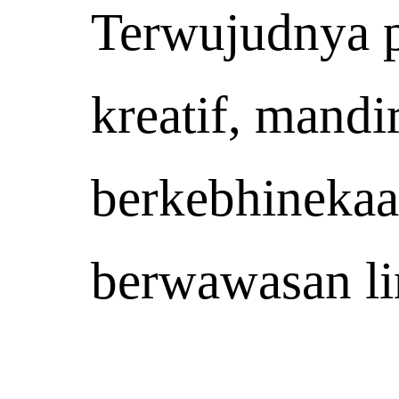
Terwujudnya
kreatif
,
mandir
berkebhineka
berwawasan
l