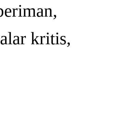
beriman
,
alar
kritis
,