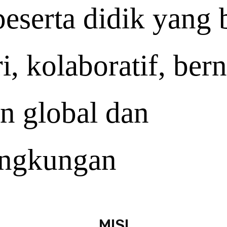
peserta
didik
yang
i
,
kolaboratif
,
bern
an
global dan
ingkungan
MISI